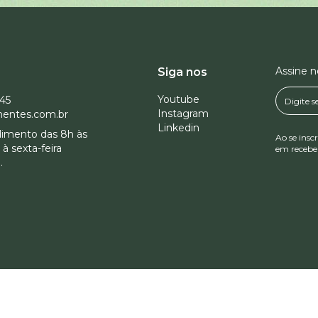
Assine 
Siga nos
Youtube
945
Instagram
entes.com.br
Linkedin
dimento das 8h às
Ao se insc
à sexta-feira
em receber
.