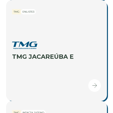
TMG
ENLISTE3
TMG JACAREÚBA E
TMG
INTACTA 2XTEND