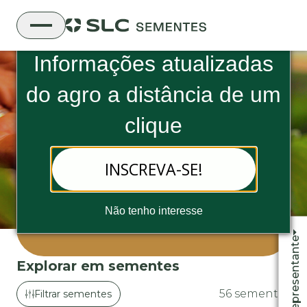
Boletim Informativo da SLC Sementes
Informações atualizadas
do
agro a distância de um
clique
Sementes de soja
Cultivares selecionadas e adaptadas às mais
INSCREVA-SE!
diversas condições do Cerrado.
Não tenho interesse
Todos os cultivares
Fale com o representante
Explorar em sementes
56 sementes
Filtrar sementes