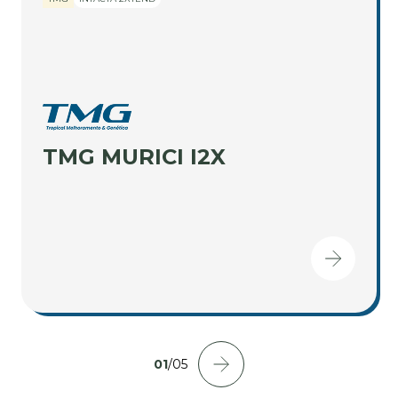
TMG MURICI I2X
01
/
05