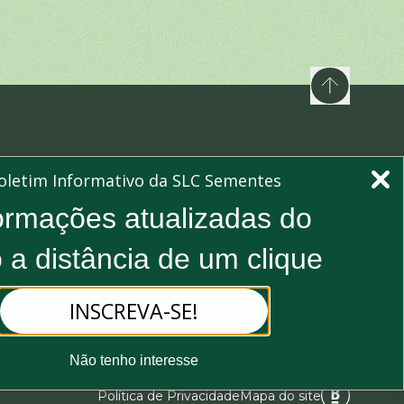
nossa newsletters e mantenha-se informado
oletim Informativo da SLC Sementes
Assinar
ormações atualizadas do
 a distância de um clique
rever, você concorda com nossa
Política de Privacidade
e consente
 atualizações de nossa empresa.
INSCREVA-SE!
Não tenho interesse
Política de Privacidade
Mapa do site