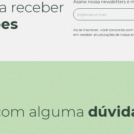
a receber
Assine nossa newsletters e
ões
Ao se inscrever, você concorda com
em receber atualizações de nossa e
 com alguma
dúvid