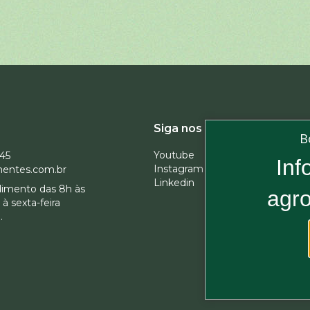
Assine 
Siga nos
B
Youtube
945
Inf
Instagram
entes.com.br
Linkedin
dimento das 8h às
agro
Ao se insc
à sexta-feira
em receber
.