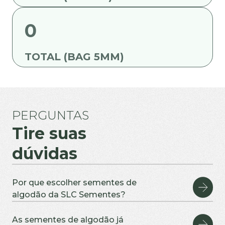
0
TOTAL (BAG 5MM)
PERGUNTAS
Tire suas
dúvidas
Por que escolher sementes de
algodão da SLC Sementes?
Produzimos sementes em fazendas próprias no Mato
Grosso e na Bahia, garantindo pureza varietal, vigor e
As sementes de algodão já