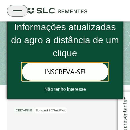
Boletim Informativo da SLC Sementes
Informações atualizadas
do
agro a distância de um
DELTAPINE
clique
DP2297 B3XF
INSCREVA-SE!
Não tenho interesse
Fale com o representante
DELTAPINE
Bollgard 3 XTendFlex