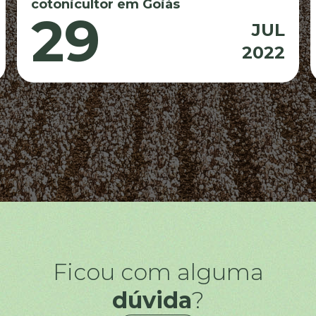
cotonicultor em Goiás
29
JUL
2022
Ficou com alguma
dúvida
?