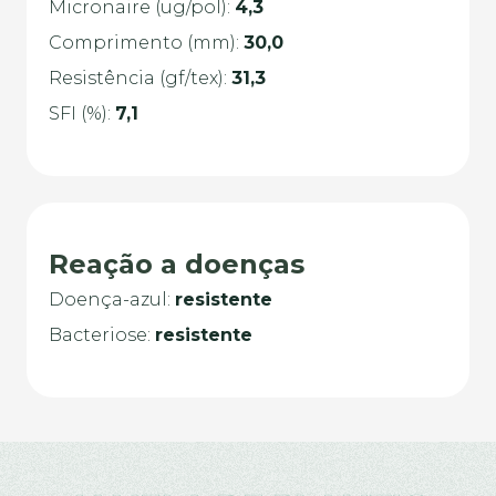
Micronaire (ug/pol):
4,3
Comprimento (mm):
30,0
Resistência (gf/tex):
31,3
SFI (%):
7,1
Reação a doenças
Doença-azul
:
resistente
Bacteriose:
resistente