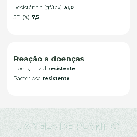
Resistência (gf/tex):
31,0
SFI (%):
7,5
Reação a doenças
Doença-azul
:
resistente
Bacteriose:
resistente