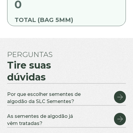
0
TOTAL (BAG 5MM)
PERGUNTAS
Tire suas
dúvidas
Por que escolher sementes de
algodão da SLC Sementes?
Produzimos sementes em fazendas próprias no Mato
Grosso e na Bahia, garantindo pureza varietal, vigor e
As sementes de algodão já
qualidade reconhecida no mercado.
vêm tratadas?
As cultivares disponíveis no portfólio SLC Sementes