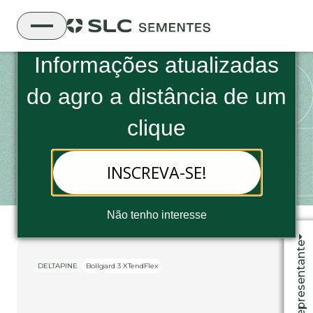
Boletim Informativo da SLC Sementes
Informações atualizadas
do
agro a distância de um
DELTAPINE
clique
DP2356 B3XF
INSCREVA-SE!
Não tenho interesse
Fale com o representante
DELTAPINE
Bollgard 3 XTendFlex