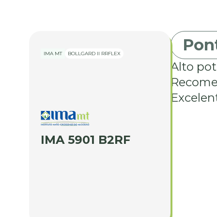
Pont
IMA MT
BOLLGARD II RRFLEX
Alto pot
Recomen
Excelent
IMA 5901 B2RF