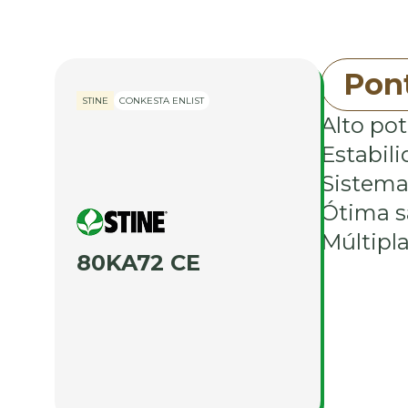
Pont
STINE
CONKESTA ENLIST
Alto pot
Estabil
Sistema 
Ótima s
Múltipla
80KA72 CE