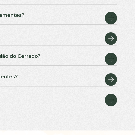
 Sementes?
dições de solo e clima do Cerrado,
nda com 11 opções de Tratamento
a Lavoura (PROMAX), nas linhas
strial PROMAX.
 11 opções de Tratamento de
disponível nas linhas Essencial,
gião do Cerrado?
 prontas para a semeadura,
arranque de alta performance.
limáticas do Cerrado, e nosso time
mentes?
exclusivo para soja), que
empenho dos lotes de semente
, com combinação estratégica de
s.