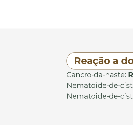
Reação a d
Cancro-da-haste:
R
Nematoide-de-cisto (
Nematoide-de-cisto 