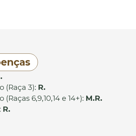
oenças
.
o (Raça 3):
R.
(Raças 6,9,10,14 e 14+):
M.R.
:
R.