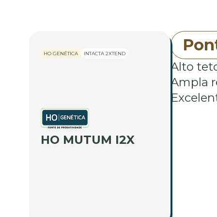
Pont
HO GENÉTICA
INTACTA 2XTEND
Alto tet
Ampla r
Excelent
HO MUTUM I2X