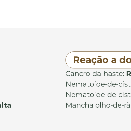
Reação a d
Cancro-da-haste:
R
Nematoide-de-cist
Nematoide-de-cisto 
lta
Mancha olho-de-rã