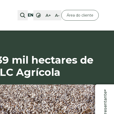
EN
EN
Área do cliente
Área do cliente
9 mil hectares de
SLC Agrícola