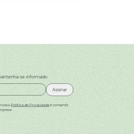
 mantenha-se informado
Assinar
 nossa
Política de Privacidade
e consente
mpresa.