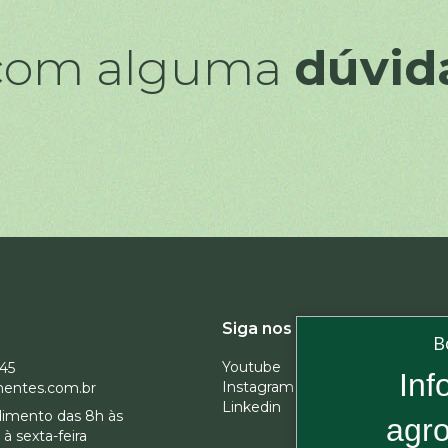
 com alguma
dúvid
Assine 
Siga nos
B
Youtube
945
Inf
Instagram
entes.com.br
Linkedin
dimento das 8h às
agro
Ao se insc
à sexta-feira
em receber