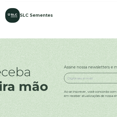
SLC Sementes
eceba
Assine nossa newsletters e
ira mão
Ao se inscrever, você concorda com
em receber atualizações de nossa e