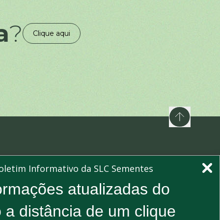
a
?
Clique aqui
nossa newsletters e mantenha-se informado
oletim Informativo da SLC Sementes
Assinar
ormações atualizadas do
 a distância de um clique
rever, você concorda com nossa
Política de Privacidade
e consente
 atualizações de nossa empresa.