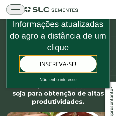
Boletim Informativo da SLC Sementes
Informações atualizadas
do
agro a distância de um
clique
INSCREVA-SE!
Produtividade
10 de julho, 2019 - 3 minutos de leitura
Desafios e oportunidades na
Não tenho interesse
inoculação de sementes de
Fale com o representante
soja para obtenção de altas
produtividades.