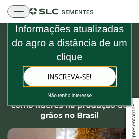
Boletim Informativo da SLC Sementes
Informações atualizadas
do
agro a distância de um
clique
18 de fevereiro, 2022 - 2 minutos de leitura
INSCREVA-SE!
Levantamento realizado pela
Conab mostra soja e milho
Não tenho interesse
como líderes na produção de
Fale com o representante
grãos no Brasil