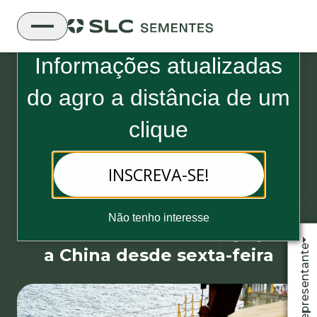
Boletim Informativo da SLC Sementes
Informações atualizadas
do
agro a distância de um
clique
INSCREVA-SE!
Exportação
19 de setembro, 2019 - 2 minutos de leitura
Mais compras: EUA exportou
Não tenho interesse
720 mil toneladas de soja para
Fale com o representante
a China desde sexta-feira