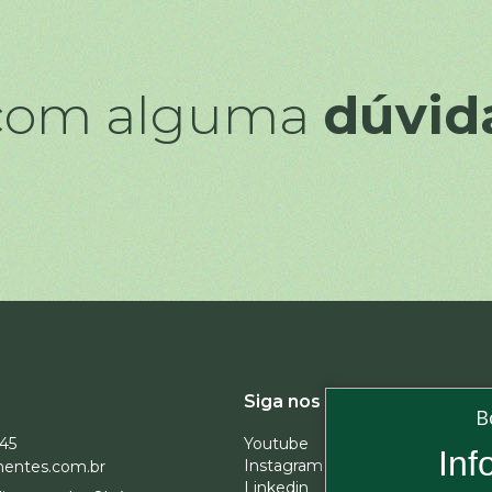
 com alguma
dúvid
Assine 
Siga nos
B
Youtube
945
Inf
Instagram
entes.com.br
Linkedin