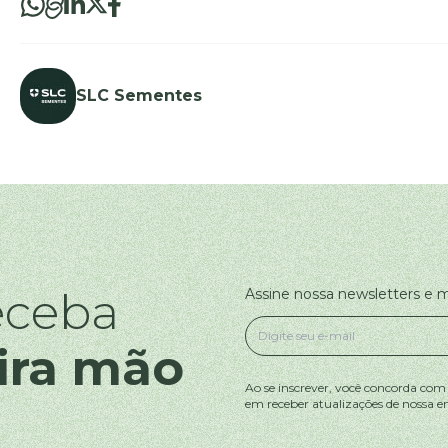
SLC Sementes
eceba
Assine nossa newsletters e
ira mão
Ao se inscrever, você concorda com
em receber atualizações de nossa e