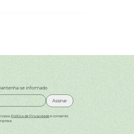
 mantenha-se informado
Assinar
 nossa
Política de Privacidade
e consente
mpresa.