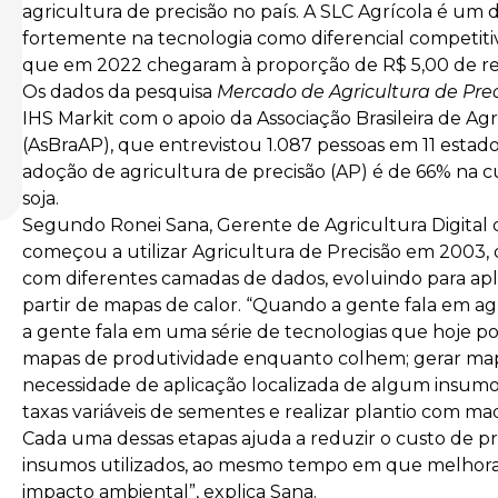
agricultura de precisão no país. A SLC Agrícola é um
fortemente na tecnologia como diferencial competiti
que em 2022 chegaram à proporção de R$ 5,00 de reto
Os dados da pesquisa
Mercado de Agricultura de Prec
IHS Markit com o apoio da Associação Brasileira de Agr
(AsBraAP), que entrevistou 1.087 pessoas em 11 estados
adoção de agricultura de precisão (AP) é de 66% na c
soja.
Segundo Ronei Sana, Gerente de Agricultura Digital 
começou a utilizar Agricultura de Precisão em 2003,
com diferentes camadas de dados, evoluindo para apli
partir de mapas de calor. “Quando a gente fala em a
a gente fala em uma série de tecnologias que hoje pode
mapas de produtividade enquanto colhem; gerar mapa
necessidade de aplicação localizada de algum insumo (
taxas variáveis de sementes e realizar plantio com m
Cada uma dessas etapas ajuda a reduzir o custo de 
insumos utilizados, ao mesmo tempo em que melhor
impacto ambiental”, explica Sana.