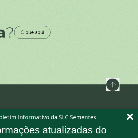
a
?
Clique aqui
nossa newsletters e mantenha-se informado
oletim Informativo da SLC Sementes
Assinar
ormações atualizadas do