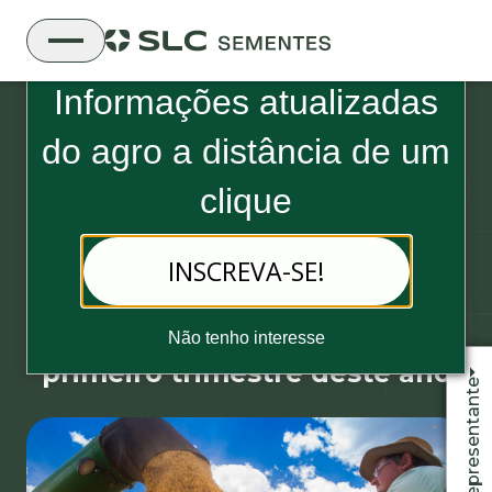
Boletim Informativo da SLC Sementes
Informações atualizadas
do
agro a distância de um
clique
18 de maio, 2021 - 2 minutos de leitura
INSCREVA-SE!
SLC Agrícola divulga aumento
de 140,9% em seu lucro no
Não tenho interesse
primeiro trimestre deste ano
Fale com o representante