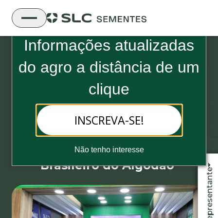
Boletim Informativo da SLC Sementes
Informações atualizadas
do
agro a distância de um
clique
16 de agosto, 2022 - 4 minutos de leitura
INSCREVA-SE!
SLC Agrícola e SLC Sementes
participam do 13º Congresso
Não tenho interesse
Brasileiro do Algodão
Fale com o representante