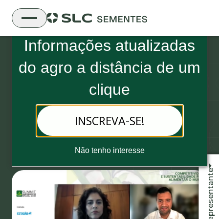
Boletim Informativo da SLC Sementes
Informações atualizadas
do
agro a distância de um
clique
25 de novembro, 2021 - 3 minutos de leitura
INSCREVA-SE!
SLC Agrícola integra o Summit
Agronegócio 2021
Não tenho interesse
Fale com o representante