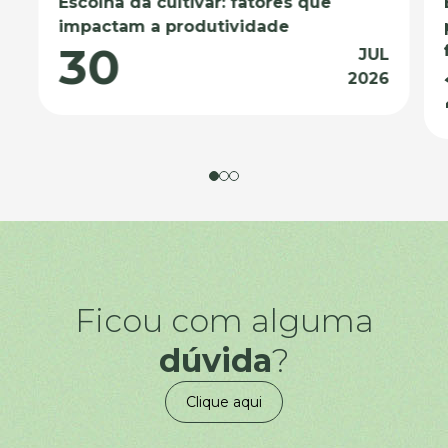
Escolha da cultivar: fatores que
impactam a produtividade
30
JUL
2026
Ficou com alguma
dúvida
?
Clique aqui