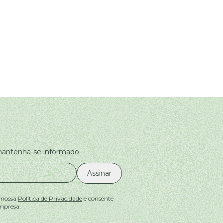
 mantenha-se informado
Assinar
 nossa
Política de Privacidade
e consente
mpresa.