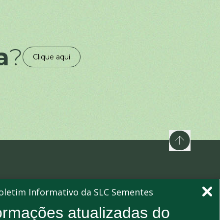
a
?
Clique aqui
nossa newsletters e mantenha-se informado
oletim Informativo da SLC Sementes
Assinar
ormações atualizadas do