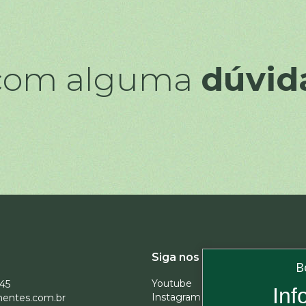
 com alguma
dúvid
Assine 
Siga nos
B
Youtube
945
Inf
Instagram
entes.com.br