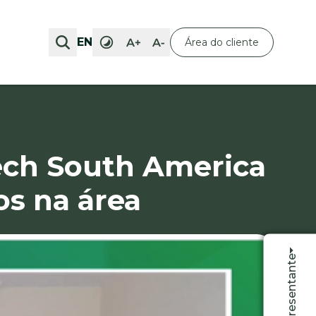
EN
EN
Área do cliente
Área do cliente
Tech South America
s na área