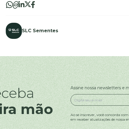
SLC Sementes
eceba
Assine nossa newsletters e
ira mão
Ao se inscrever, você concorda com
em receber atualizações de nossa e