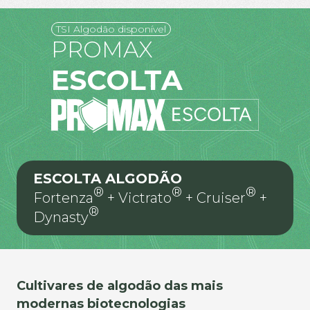
TSI Algodão disponível
PROMAX
ESCOLTA
ESCOLTA ALGODÃO
®
®
®
Fortenza
+ Victrato
+ Cruiser
+
®
Dynasty
Cultivares de algodão das mais
modernas biotecnologias