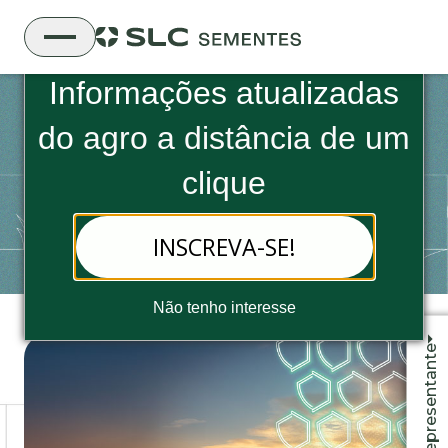
Boletim Informativo da SLC Sementes
Informações atualizadas
TRATAMENTO DE SEMENTES
do
agro a distância de um
INDUSTRIAL ALGODÃO
PROMAX ESCOLTA
clique
PROTEÇÃO COMPLETA DESDE O PRIMEIRO DIA,
PARA UMA LAVOURA MAIS SEGURA E
INSCREVA-SE!
PRODUTIVA.
Não tenho interesse
Fale com o representante